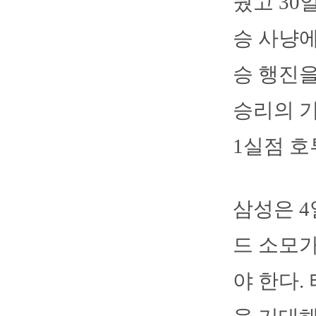
뒀고 30
승 사냥에
승 행진을
승리의 기
1실점 호
삼성은 4
드 소모가
야 한다.