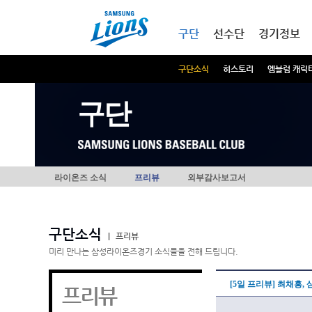
본문내용 바로가기
메인메뉴 바로가기
구단
선수단
경기정보
구단소식
히스토리
엠블럼 캐릭
구단
라이온즈 소식
프리뷰
외부감사보고서
구단소식
|
프리뷰
미리 만나는 삼성라이온즈경기 소식들을 전해 드립니다.
[5일 프리뷰] 최채흥,
프리뷰