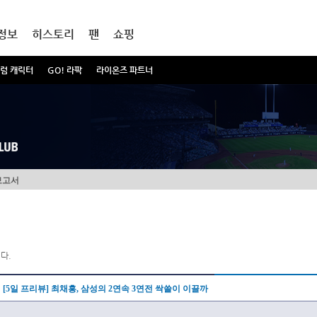
정보
히스토리
팬
쇼핑
럼 캐릭터
GO! 라팍
라이온즈 파트너
보고서
다.
[5일 프리뷰] 최채흥, 삼성의 2연속 3연전 싹쓸이 이끌까