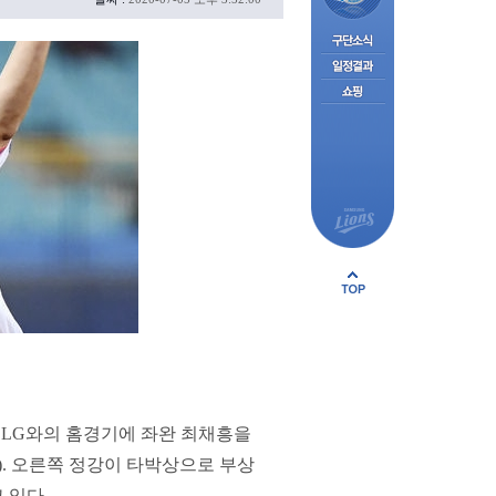
일 LG와의 홈경기에 좌완 최채흥을
3). 오른쪽 정강이 타박상으로 부상
 있다.