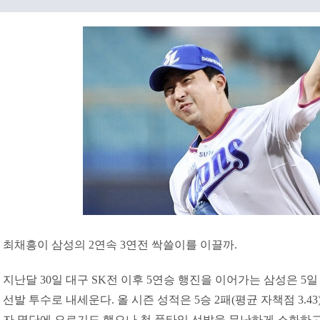
최채흥이 삼성의 2연속 3연전 싹쓸이를 이끌까.
지난달 30일 대구 SK전 이후 5연승 행진을 이어가는 삼성은 5
선발 투수로 내세운다. 올 시즌 성적은 5승 2패(평균 자책점 3.4
자 명단에 오르기도 했으나 첫 풀타임 선발을 무난하게 소화하고