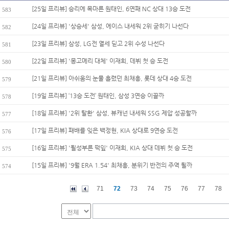
[25일 프리뷰] 승리에 목마른 원태인, 6연패 NC 상대 13승 도전
583
[24일 프리뷰] '상승세' 삼성, 에이스 내세워 2위 굳히기 나선다
582
[23일 프리뷰] 삼성, LG전 열세 딛고 2위 수성 나선다
581
[22일 프리뷰] '몽고메리 대체' 이재희, 데뷔 첫 승 도전
580
[21일 프리뷰] 아쉬움의 눈물 흘렸던 최채흥, 롯데 상대 4승 도전
579
[19일 프리뷰] ‘13승 도전’ 원태인, 삼성 3연승 이끌까
578
[18일 프리뷰] '2위 탈환' 삼성, 뷰캐넌 내세워 SSG 제압 성공할까
577
[17일 프리뷰] 패배를 잊은 백정현, KIA 상대로 9연승 도전
576
[16일 프리뷰] '될성부른 떡잎' 이재희, KIA 상대 데뷔 첫 승 도전
575
[15일 프리뷰] '9월 ERA 1.54' 최채흥, 분위기 반전의 주역 될까
574
71
72
73
74
75
76
77
78