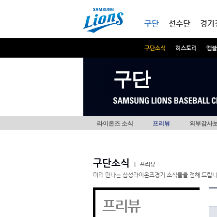
본문내용 바로가기
메인메뉴 바로가기
구단
선수단
경기
구단소식
히스토리
엠블
구단
라이온즈 소식
프리뷰
외부감사
구단소식
|
프리뷰
미리 만나는 삼성라이온즈경기 소식들을 전해 드립니
프리뷰