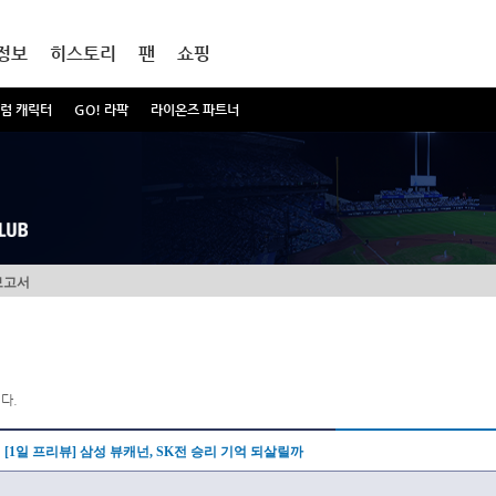
정보
히스토리
팬
쇼핑
럼 캐릭터
GO! 라팍
라이온즈 파트너
보고서
다.
[1일 프리뷰] 삼성 뷰캐넌, SK전 승리 기억 되살릴까