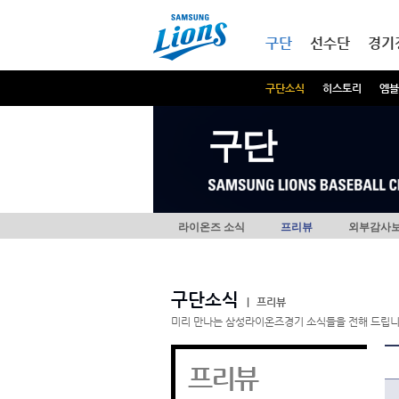
본문내용 바로가기
메인메뉴 바로가기
구단
선수단
경기
구단소식
히스토리
엠블
구단
라이온즈 소식
프리뷰
외부감사
구단소식
|
프리뷰
미리 만나는 삼성라이온즈경기 소식들을 전해 드립니
프리뷰