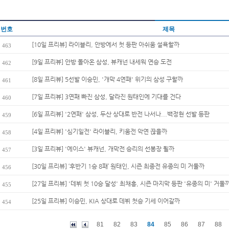
번호
제목
[10일 프리뷰] 라이블리, 안방에서 첫 등판 아쉬움 설욕할까
463
[9일 프리뷰] 안방 돌아온 삼성, 뷰캐넌 내세워 연승 도전
462
[8일 프리뷰] 5선발 이승민, '개막 4연패' 위기의 삼성 구할까
461
[7일 프리뷰] 3연패 빠진 삼성, 달라진 원태인에 기대를 건다
460
[6일 프리뷰] '2연패' 삼성, 두산 상대로 반전 나서나...백정현 선발 등판
459
[4일 프리뷰] '심기일전' 라이블리, 키움전 악연 끊을까
458
[3일 프리뷰] '에이스' 뷰캐넌, 개막전 승리의 선봉장 될까
457
[30일 프리뷰] ‘후반기 1승 8패’ 원태인, 시즌 최종전 유종의 미 거둘까
456
[27일 프리뷰] '데뷔 첫 10승 달성' 최채흥, 시즌 마지막 등판 '유종의 미' 거둘
455
[25일 프리뷰] 이승민, KIA 상대로 데뷔 첫승 기세 이어갈까
454
81
82
83
84
85
86
87
88