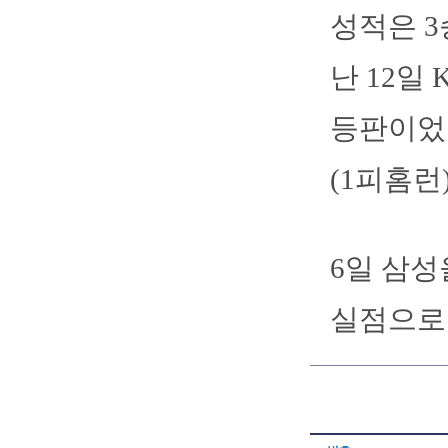
성적은 3
난 12일
등판이었던
(1피홈런
6일 삼성
실점으로 