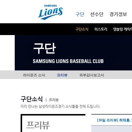
본문내용 바로가기
메인메뉴 바로가기
구단
선수단
경기정보
구단소식
히스토리
엠블럼 캐릭
구단
라이온즈 소식
프리뷰
외부감사보고서
구단소식
|
프리뷰
미리 만나는 삼성라이온즈경기 소식들을 전해 드립니다.
[30일 프리뷰] 최채흥
프리뷰