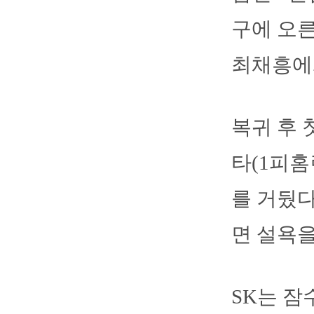
구에 오른
최채흥에
복귀 후 
타(1피홈
를 거뒀다
면 설욕을
SK는 잠