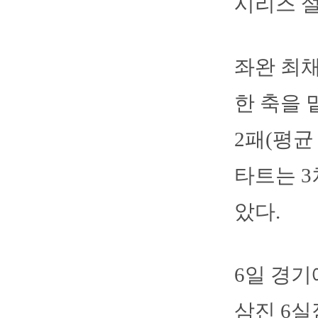
시리즈 설
좌완 최채
한 축을 
2패(평균
타트는 3
았다.
6일 경기
삼진 6실