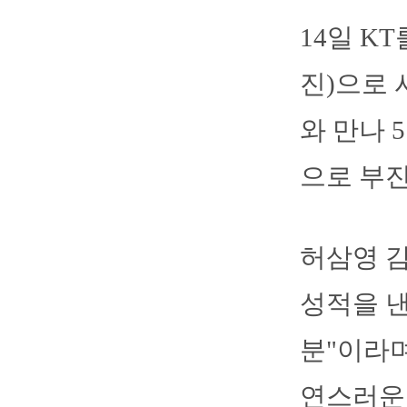
14일 K
진)으로 
와 만나 
으로 부진
허삼영 감
성적을 낸
분"이라며
연스러운