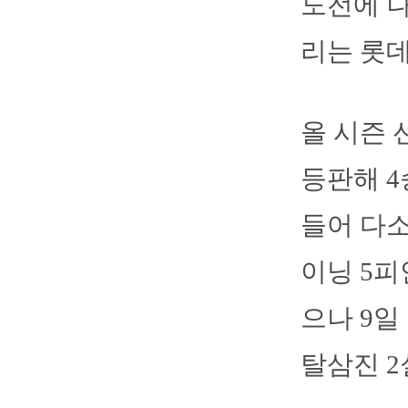
도전에 나
리는 롯데
올 시즌 
등판해 4
들어 다소
이닝 5피
으나 9일
탈삼진 