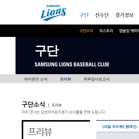
본문내용 바로가기
메인메뉴 바로가기
구단
선수단
경기정보
구단소식
히스토리
엠블럼 캐릭
구단
라이온즈 소식
프리뷰
외부감사보고서
구단소식
|
프리뷰
미리 만나는 삼성라이온즈경기 소식들을 전해 드립니다.
[26일 프리뷰] 원태인
프리뷰