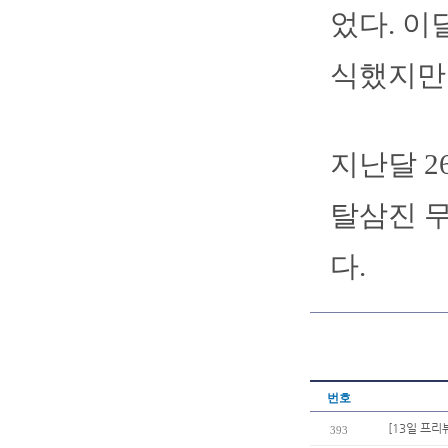
었다. 이
식했지만
지난달 2
탈삼진 
다.
번호
[13일 프리
393