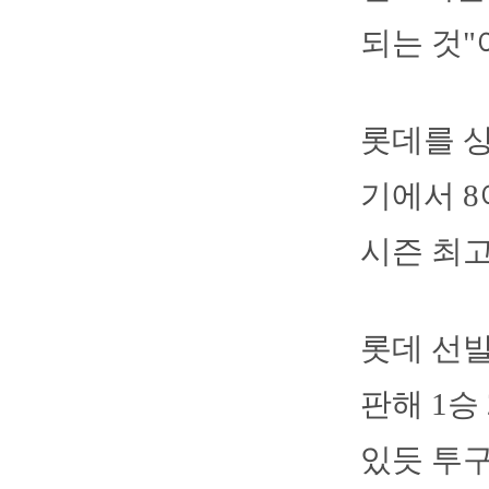
되는 것"
롯데를 상
기에서 8
시즌 최고
롯데 선발
판해 1승
있듯 투구