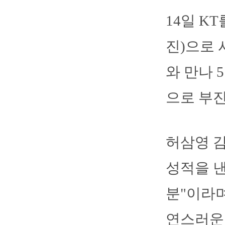
14일 K
진)으로 
와 만나 
으로 부진
허삼영 감
성적을 낸
분"이라며
연스러운