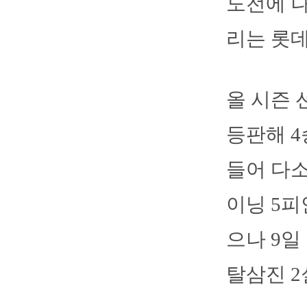
도전에 나
리는 롯데
올 시즌 
등판해 4
들어 다소
이닝 5피
으나 9일
탈삼진 