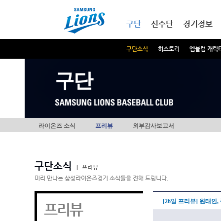
본문내용 바로가기
메인메뉴 바로가기
구단
선수단
경기정보
구단소식
히스토리
엠블럼 캐릭
구단
라이온즈 소식
프리뷰
외부감사보고서
구단소식
|
프리뷰
미리 만나는 삼성라이온즈경기 소식들을 전해 드립니다.
[26일 프리뷰] 원태인
프리뷰