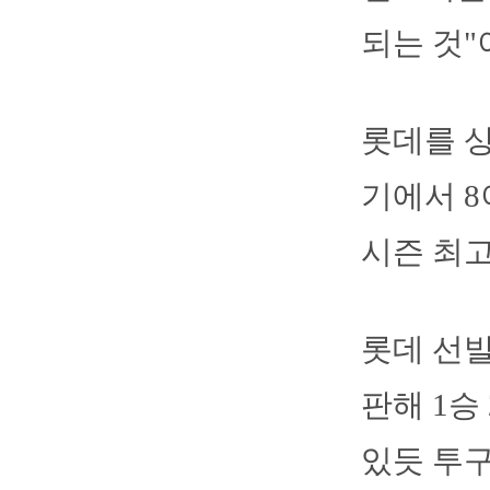
되는 것"
롯데를 상
기에서 8
시즌 최고
롯데 선발
판해 1승
있듯 투구