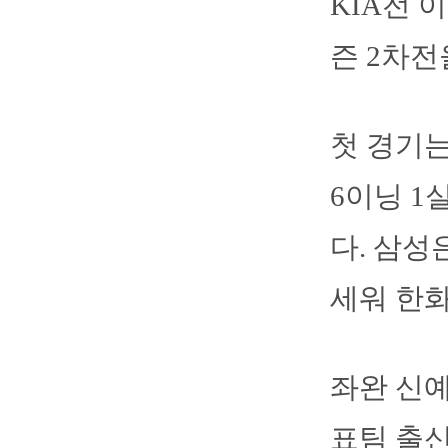
KIA전 
즌 2차전
첫 경기는
6이닝 1
다. 삼성
세워 한
좌완 신예
표팀 출신