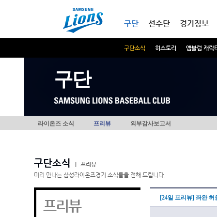
본문내용 바로가기
메인메뉴 바로가기
구단
선수단
경기정보
구단소식
히스토리
엠블럼 캐릭
구단
라이온즈 소식
프리뷰
외부감사보고서
구단소식
|
프리뷰
미리 만나는 삼성라이온즈경기 소식들을 전해 드립니다.
[24일 프리뷰] 좌완 
프리뷰