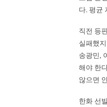
다. 평균 
직전 등판
실패했지만
송광민, 
해야 한다
않으면 안
한화 선발