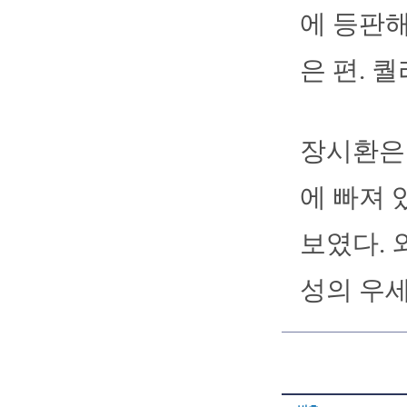
에 등판해
은 편. 
장시환은 
에 빠져 
보였다. 
성의 우세