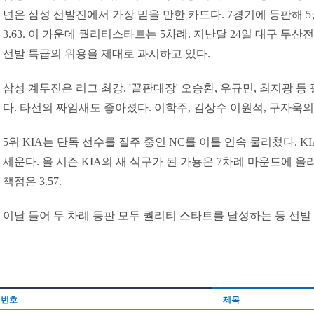
넌은 삼성 선발진에서 가장 믿을 만한 카드다. 7경기에 등판해 5
3.63. 이 가운데 퀄리티스타트는 5차례. 지난달 24일 대구 두
선발 특급의 위용을 제대로 과시하고 있다.
삼성 계투진은 리그 최강. '끝판대장' 오승환, 우규민, 최지광 
다. 타선의 짜임새도 좋아졌다. 이학주, 김상수 이원석, 구자욱의
5위 KIA는 단독 선수를 질주 중인 NC를 이틀 연속 물리쳤다. K
세운다. 올 시즌 KIA의 새 식구가 된 가뇽은 7차례 마운드에 올라
책점은 3.57.
이달 들어 두 차례 등판 모두 퀄리티 스타트를 달성하는 등 선발 
번호
제목