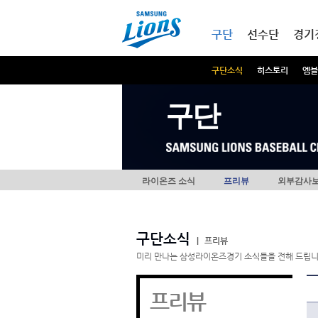
본문내용 바로가기
메인메뉴 바로가기
구단
선수단
경기
구단소식
히스토리
엠블
구단
라이온즈 소식
프리뷰
외부감사
구단소식
|
프리뷰
미리 만나는 삼성라이온즈경기 소식들을 전해 드립니
프리뷰