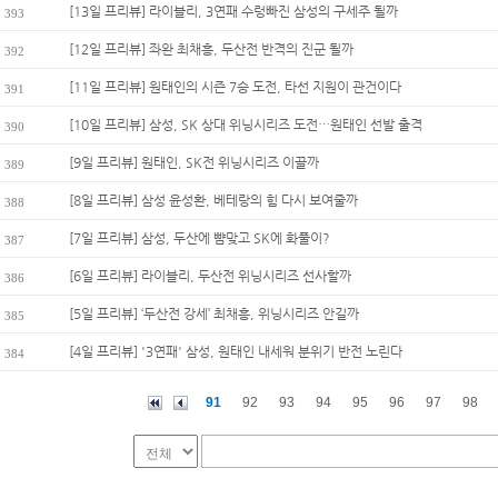
[13일 프리뷰] 라이블리, 3연패 수렁빠진 삼성의 구세주 될까
393
[12일 프리뷰] 좌완 최채흥, 두산전 반격의 진군 될까
392
[11일 프리뷰] 원태인의 시즌 7승 도전, 타선 지원이 관건이다
391
[10일 프리뷰] 삼성, SK 상대 위닝시리즈 도전…원태인 선발 출격
390
[9일 프리뷰] 원태인, SK전 위닝시리즈 이끌까
389
[8일 프리뷰] 삼성 윤성환, 베테랑의 힘 다시 보여줄까
388
[7일 프리뷰] 삼성, 두산에 뺨맞고 SK에 화풀이?
387
[6일 프리뷰] 라이블리, 두산전 위닝시리즈 선사할까
386
[5일 프리뷰] ‘두산전 강세’ 최채흥, 위닝시리즈 안길까
385
[4일 프리뷰] '3연패' 삼성, 원태인 내세워 분위기 반전 노린다
384
91
92
93
94
95
96
97
98