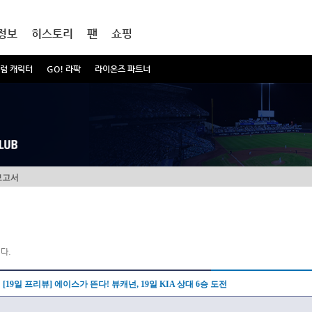
정보
히스토리
팬
쇼핑
럼 캐릭터
GO! 라팍
라이온즈 파트너
보고서
다.
[19일 프리뷰] 에이스가 뜬다! 뷰캐넌, 19일 KIA 상대 6승 도전