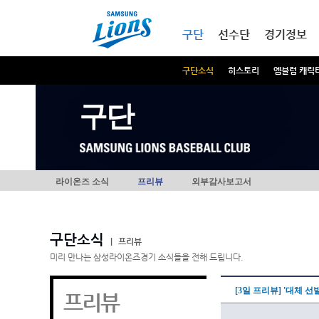
본문내용 바로가기
메인메뉴 바로가기
구단
선수단
경기정보
구단소식
히스토리
엠블럼 캐릭
구단
라이온즈 소식
프리뷰
외부감사보고서
구단소식
|
프리뷰
미리 만나는 삼성라이온즈경기 소식들을 전해 드립니다.
[3일 프리뷰] '대체 선
프리뷰