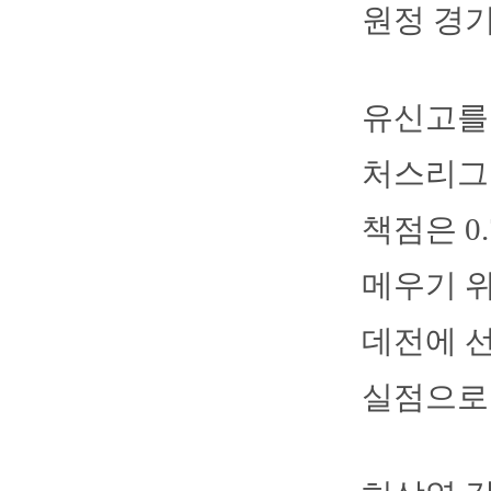
원정 경
유신고를 
처스리그 
책점은 0
메우기 위
데전에 선
실점으로