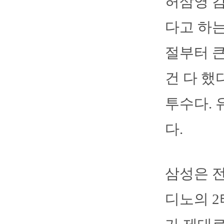
허삼영 감
다고 하는
절부터 큰
건 다 했
투수다.
다.
삼성은 전
디노의 2