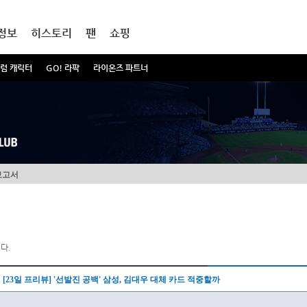
정보
히스토리
팬
쇼핑
럼 캐릭터
GO! 라팍
라이온즈 파트너
보고서
다.
[23일 프리뷰] '선발진 공백' 삼성, 김대우 대체 카드 적중할까