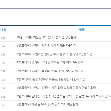
번호
제목
[10일 프리뷰] 허윤동, KT 상대 3승 도전 성공할까
363
[9일 프리뷰] 백정현, 시즌 첫승의 기억을 떠올려라
362
[8일 프리뷰] '이번에는 원태인이다' 삼성, 키움 상대 2연승 도전
361
[7일 프리뷰] 뷰캐넌, 데뷔 첫 완투승 기세 이어 7승 도전
360
[5일 프리뷰] 최채흥, 삼성의 2연속 3연전 싹쓸이 이끌까
359
[4일 프리뷰] '승률 100%' 허윤동, 3승 향한 세 번째 도전
358
[3일 프리뷰] '3연승' 백정현, 시즌 최다 실점의 아픔 씻어낼 기회다
357
[2일 프리뷰] 원태인, '시즌 첫 3연전 싹쓸이'와 '5승 달성' 두 마리 토끼 사냥 도.
356
[1일 프리뷰] 삼성 뷰캐넌, SK전 승리 기억 되살릴까
355