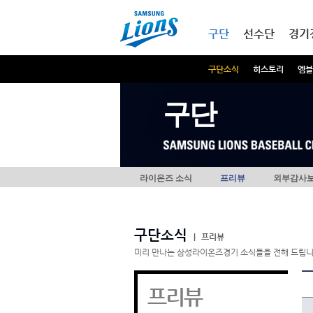
본문내용 바로가기
메인메뉴 바로가기
구단
선수단
경기
구단소식
히스토리
엠블
구단
라이온즈 소식
프리뷰
외부감사
구단소식
|
프리뷰
미리 만나는 삼성라이온즈경기 소식들을 전해 드립니
프리뷰