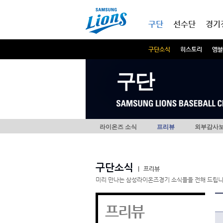
본문내용 바로가기
메인메뉴 바로가기
구단
선수단
경기
구단소식
히스토리
엠블
구단
라이온즈 소식
프리뷰
외부감사
구단소식
|
프리뷰
미리 만나는 삼성라이온즈경기 소식들을 전해 드립니
프리뷰