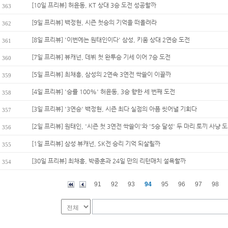
[10일 프리뷰] 허윤동, KT 상대 3승 도전 성공할까
363
[9일 프리뷰] 백정현, 시즌 첫승의 기억을 떠올려라
362
[8일 프리뷰] '이번에는 원태인이다' 삼성, 키움 상대 2연승 도전
361
[7일 프리뷰] 뷰캐넌, 데뷔 첫 완투승 기세 이어 7승 도전
360
[5일 프리뷰] 최채흥, 삼성의 2연속 3연전 싹쓸이 이끌까
359
[4일 프리뷰] '승률 100%' 허윤동, 3승 향한 세 번째 도전
358
[3일 프리뷰] '3연승' 백정현, 시즌 최다 실점의 아픔 씻어낼 기회다
357
[2일 프리뷰] 원태인, '시즌 첫 3연전 싹쓸이'와 '5승 달성' 두 마리 토끼 사냥 도.
356
[1일 프리뷰] 삼성 뷰캐넌, SK전 승리 기억 되살릴까
355
[30일 프리뷰] 최채흥, 박종훈과 24일 만의 리턴매치 설욕할까
354
91
92
93
94
95
96
97
98