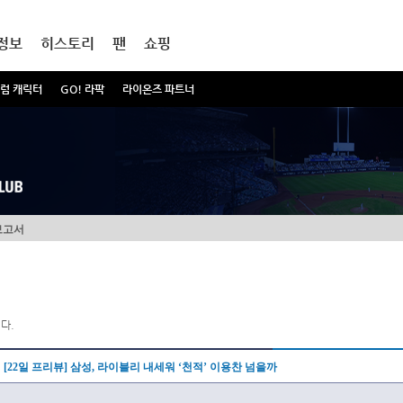
정보
히스토리
팬
쇼핑
럼 캐릭터
GO! 라팍
라이온즈 파트너
보고서
다.
[22일 프리뷰] 삼성, 라이블리 내세워 ‘천적’ 이용찬 넘을까