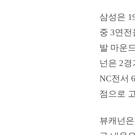
삼성은 
중 3연전
발 마운드
넌은 2경
NC전서 
점으로 고
뷰캐넌은 