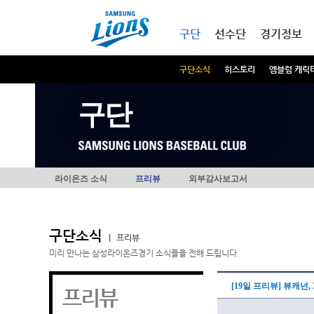
본문내용 바로가기
메인메뉴 바로가기
구단
선수단
경기정보
구단소식
히스토리
엠블럼 캐릭
구단
라이온즈 소식
프리뷰
외부감사보고서
구단소식
|
프리뷰
미리 만나는 삼성라이온즈경기 소식들을 전해 드립니다.
[19일 프리뷰] 뷰캐넌
프리뷰