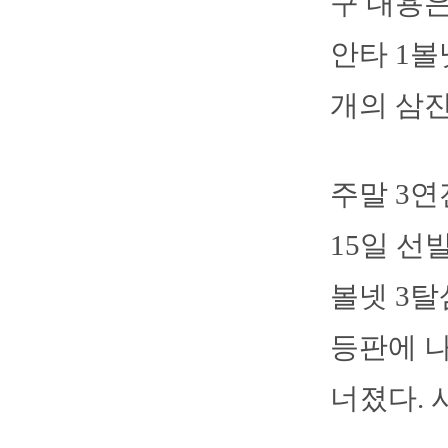
구 내용은
안타 1볼
개의 삼진
주말 3연
15일 선
볼넷 3탈
등판에 나
너졌다. 