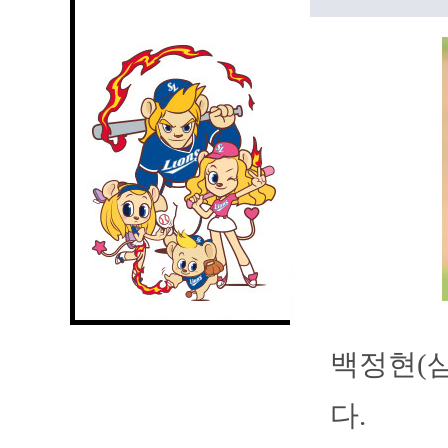
백정현(삼
다.