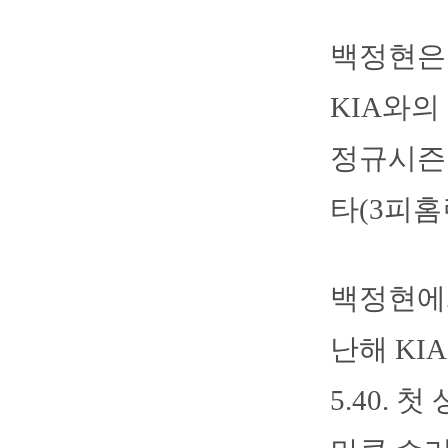
백정현은
KIA와의
정규시즌 
타(3피홈
백정현에게
난해 KI
5.40.