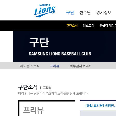
본문내용 바로가기
메인메뉴 바로가기
구단
선수단
경기정보
구단소식
히스토리
엠블럼 캐릭
구단
라이온즈 소식
프리뷰
외부감사보고서
구단소식
|
프리뷰
미리 만나는 삼성라이온즈경기 소식들을 전해 드립니다.
[10일 프리뷰] 백정현
프리뷰