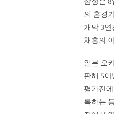
삼성은 
의 홈경기
개막 3연
채흥의 어
일본 오키
판해 5
평가전에서
록하는 등