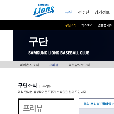
본문내용 바로가기
메인메뉴 바로가기
구단
선수단
경기정보
구단소식
히스토리
엠블럼 캐릭
구단
라이온즈 소식
프리뷰
외부감사보고서
구단소식
|
프리뷰
미리 만나는 삼성라이온즈경기 소식들을 전해 드립니다.
[8일 프리뷰] '풀타임
프리뷰