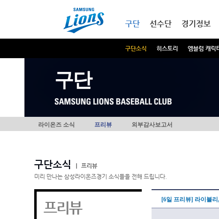
본문내용 바로가기
메인메뉴 바로가기
구단
선수단
경기정보
구단소식
히스토리
엠블럼 캐릭
구단
라이온즈 소식
프리뷰
외부감사보고서
구단소식
|
프리뷰
미리 만나는 삼성라이온즈경기 소식들을 전해 드립니다.
[6일 프리뷰] 라이블리
프리뷰