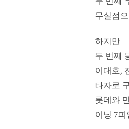
두 번째 
무실점으
하지만
두 번째 
이대호, 
타자로 
롯데와 만
이닝 7피