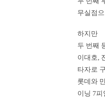
두 번째 
무실점으
하지만
두 번째 
이대호, 
타자로 
롯데와 만
이닝 7피