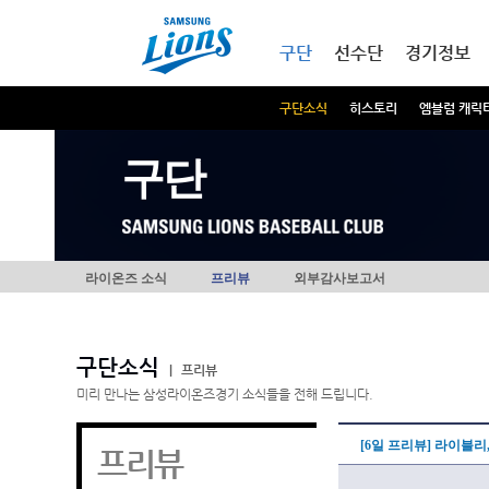
본문내용 바로가기
메인메뉴 바로가기
구단
선수단
경기정보
구단소식
히스토리
엠블럼 캐릭
구단
라이온즈 소식
프리뷰
외부감사보고서
구단소식
|
프리뷰
미리 만나는 삼성라이온즈경기 소식들을 전해 드립니다.
[6일 프리뷰] 라이블리
프리뷰