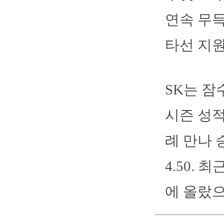
연속 무득
타선 지원
SK는 잠
시즌 성적은
례 만나 
4.50.
에 올랐으