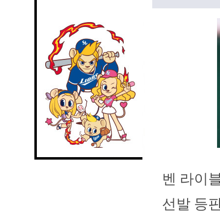
벤 라이블
선발 등판