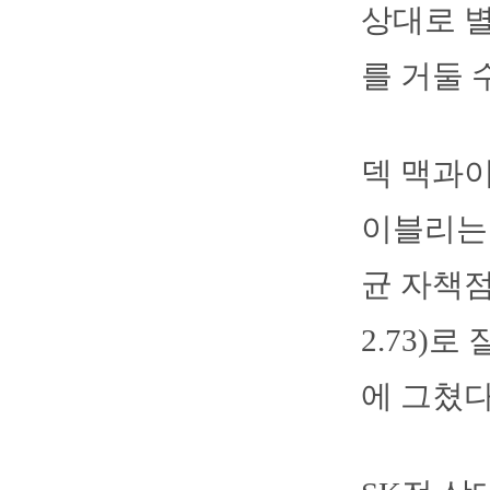
상대로 별
를 거둘 
덱 맥과이
이블리는 
균 자책점
2.73)로
에 그쳤다