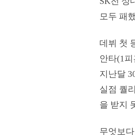
SK전 상
모두 패했다
데뷔 첫 
안타(1피
지난달 3
실점 퀄
을 받지 
무엇보다 