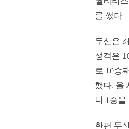
퀄리티스
를 썼다.
두산은 좌
성적은 10
로 10승
했다. 올
나 1승을 
한편 두산