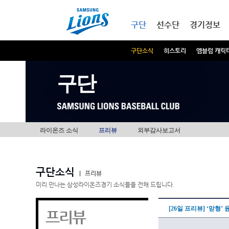
본문내용 바로가기
메인메뉴 바로가기
구단
선수단
경기정보
구단소식
히스토리
엠블럼 캐릭
구단
라이온즈 소식
프리뷰
외부감사보고서
구단소식
|
프리뷰
미리 만나는 삼성라이온즈경기 소식들을 전해 드립니다.
[26일 프리뷰] ‘맏형’
프리뷰