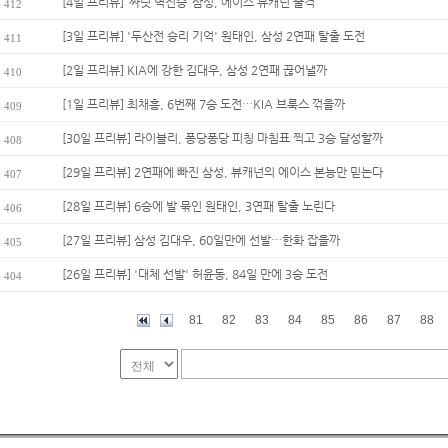
[4일 프리뷰] ‘짜릿 역전승’ 삼성, 에이스 뷰캐넌 출격
412
[3일 프리뷰] '두산전 승리 기억' 원태인, 삼성 2연패 탈출 도전
411
[2일 프리뷰] KIA에 강한 김대우, 삼성 2연패 끊어낼까
410
[1일 프리뷰] 최채흥, 6번째 7승 도전…KIA 브룩스 꺾을까
409
[30일 프리뷰] 라이블리, 퐁당퐁당 피칭 마침표 찍고 3승 달성할까
408
[29일 프리뷰] 2연패에 빠진 삼성, 뷰캐넌의 에이스 본능만 믿는다
407
[28일 프리뷰] 6승에 발 묶인 원태인, 3연패 탈출 노린다
406
[27일 프리뷰] 삼성 김대우, 60일만에 선발…한화 잡을까
405
[26일 프리뷰] '대체 선발' 허윤동, 84일 만에 3승 도전
404
81
82
83
84
85
86
87
88