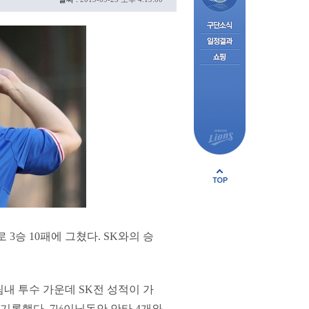
 3승 10패에 그쳤다. SK와의 승
 팀내 투수 가운데 SK전 성적이 가
을 기록했다. 7⅓이닝동안 안타 4개와