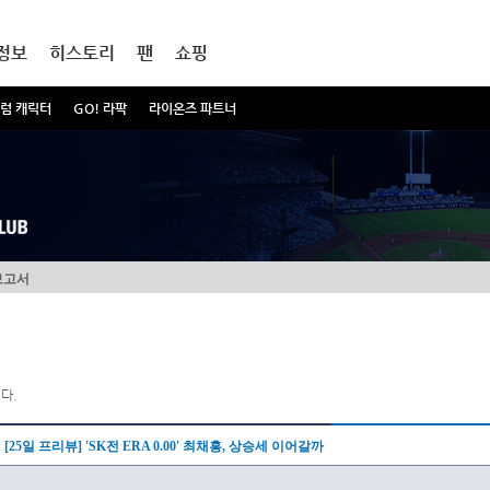
정보
히스토리
팬
쇼핑
럼 캐릭터
GO! 라팍
라이온즈 파트너
보고서
다.
[25일 프리뷰] 'SK전 ERA 0.00' 최채흥, 상승세 이어갈까