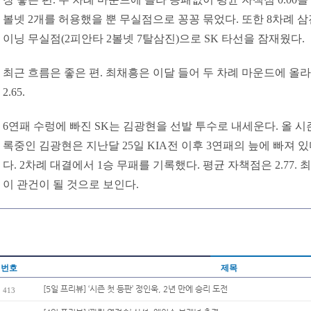
볼넷 2개를 허용했을 뿐 무실점으로 꽁꽁 묶었다. 또한 8차례 삼진
이닝 무실점(2피안타 2볼넷 7탈삼진)으로 SK 타선을 잠재웠다.
최근 흐름은 좋은 편. 최채흥은 이달 들어 두 차례 마운드에 올라
2.65.
6연패 수렁에 빠진 SK는 김광현을 선발 투수로 내세운다. 올 시즌 1
록중인 김광현은 지난달 25일 KIA전 이후 3연패의 늪에 빠져 
다. 2차례 대결에서 1승 무패를 기록했다. 평균 자책점은 2.77.
이 관건이 될 것으로 보인다.
번호
제목
[5일 프리뷰] ‘시즌 첫 등판’ 정인욱, 2년 만에 승리 도전
413