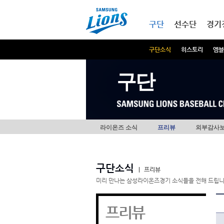
본문내용 바로가기
메인메뉴 바로가기
구단
선수단
경기
구단소식
히스토리
엠블
구단
라이온즈 소식
프리뷰
외부감사
구단소식
|
프리뷰
미리 만나는 삼성라이온즈경기 소식들을 전해 드립니
프리뷰