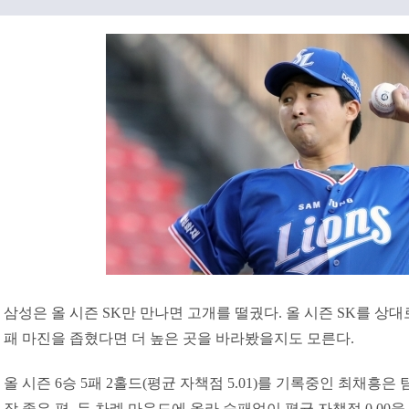
삼성은 올 시즌 SK만 만나면 고개를 떨궜다. 올 시즌 SK를 상대로
패 마진을 좁혔다면 더 높은 곳을 바라봤을지도 모른다.
올 시즌 6승 5패 2홀드(평균 자책점 5.01)를 기록중인 최채흥은
장 좋은 편. 두 차례 마운드에 올라 승패없이 평균 자책점 0.00