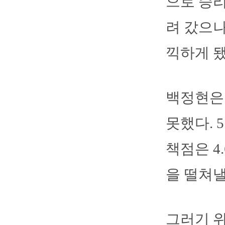
으로 승리
려 갔으나
끽하게 됐
백정현은 
못했다. 
책점은 4
을 떨쳐낼
그러기 위