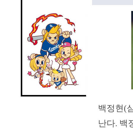
백정현(삼
난다. 백