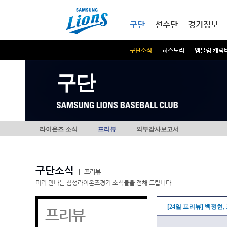
본문내용 바로가기
메인메뉴 바로가기
구단
선수단
경기정보
구단소식
히스토리
엠블럼 캐릭
구단
라이온즈 소식
프리뷰
외부감사보고서
구단소식
|
프리뷰
미리 만나는 삼성라이온즈경기 소식들을 전해 드립니다.
[24일 프리뷰] 백정현
프리뷰