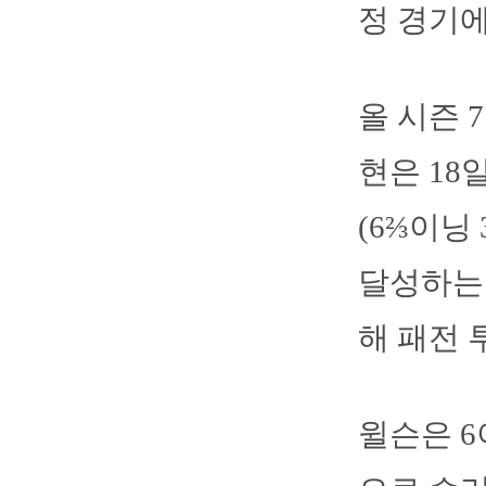
정 경기에
올 시즌 
현은 18
(6⅔이닝
달성하는 
해 패전 
윌슨은 6