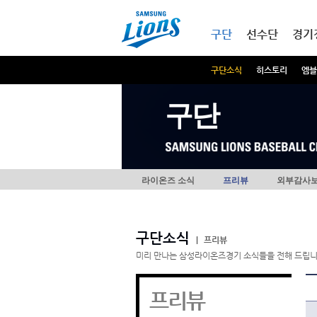
본문내용 바로가기
메인메뉴 바로가기
구단
선수단
경기
구단소식
히스토리
엠블
구단
라이온즈 소식
프리뷰
외부감사
구단소식
|
프리뷰
미리 만나는 삼성라이온즈경기 소식들을 전해 드립니
프리뷰