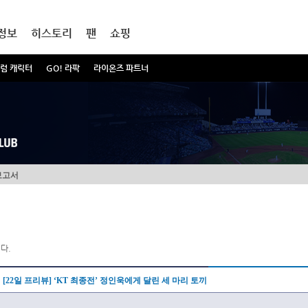
정보
히스토리
팬
쇼핑
럼 캐릭터
GO! 라팍
라이온즈 파트너
보고서
다.
[22일 프리뷰] ‘KT 최종전’ 정인욱에게 달린 세 마리 토끼