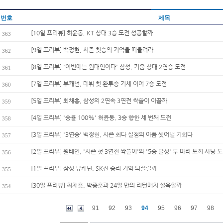
번호
제목
[10일 프리뷰] 허윤동, KT 상대 3승 도전 성공할까
363
[9일 프리뷰] 백정현, 시즌 첫승의 기억을 떠올려라
362
[8일 프리뷰] '이번에는 원태인이다' 삼성, 키움 상대 2연승 도전
361
[7일 프리뷰] 뷰캐넌, 데뷔 첫 완투승 기세 이어 7승 도전
360
[5일 프리뷰] 최채흥, 삼성의 2연속 3연전 싹쓸이 이끌까
359
[4일 프리뷰] '승률 100%' 허윤동, 3승 향한 세 번째 도전
358
[3일 프리뷰] '3연승' 백정현, 시즌 최다 실점의 아픔 씻어낼 기회다
357
[2일 프리뷰] 원태인, '시즌 첫 3연전 싹쓸이'와 '5승 달성' 두 마리 토끼 사냥 도.
356
[1일 프리뷰] 삼성 뷰캐넌, SK전 승리 기억 되살릴까
355
[30일 프리뷰] 최채흥, 박종훈과 24일 만의 리턴매치 설욕할까
354
91
92
93
94
95
96
97
98