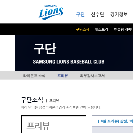
본문내용 바로가기
메인메뉴 바로가기
구단
선수단
경기정보
구단소식
히스토리
엠블럼 캐릭
구단
라이온즈 소식
프리뷰
외부감사보고서
구단소식
|
프리뷰
미리 만나는 삼성라이온즈경기 소식들을 전해 드립니다.
[18일 프리뷰] 삼성, 
프리뷰