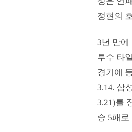
성은 연패
정현의 호
3년 만에
투수 타일
경기에 등
3.14.
3.21)
승 5패로