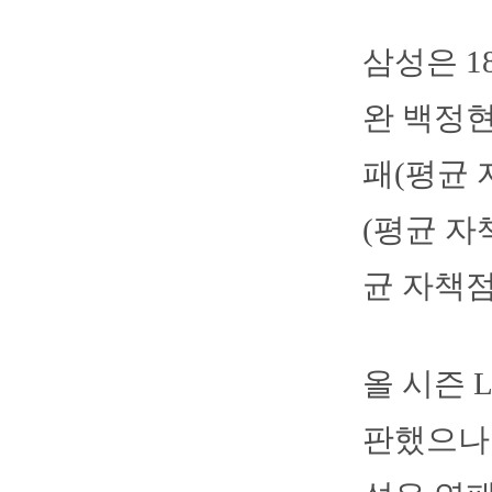
삼성은 1
완 백정현
패(평균 
(평균 자
균 자책점
올 시즌 
판했으나 