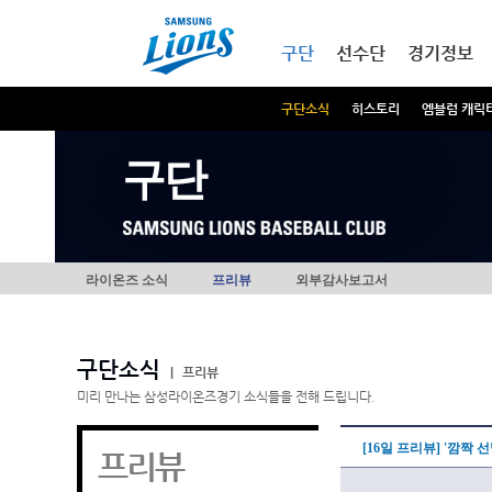
본문내용 바로가기
메인메뉴 바로가기
구단
선수단
경기정보
구단소식
히스토리
엠블럼 캐릭
구단
라이온즈 소식
프리뷰
외부감사보고서
구단소식
|
프리뷰
미리 만나는 삼성라이온즈경기 소식들을 전해 드립니다.
[16일 프리뷰] '깜짝
프리뷰