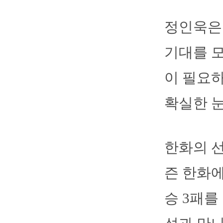
정인욱은
기대를 모
이 필요하
확실한 눈
한화의 선
즌 한화에
승 3패를 