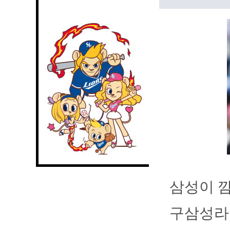
삼성이 깜
구삼성라