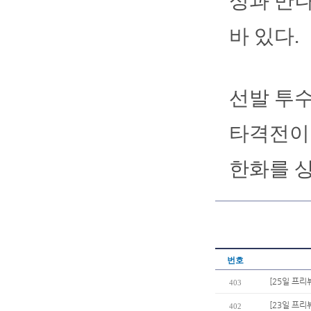
성과 만나
바 있다.
선발 투
타격전이 
한화를 상
번호
[25일 프리
403
[23일 프리
402