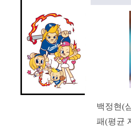
백정현(삼
패(평균 