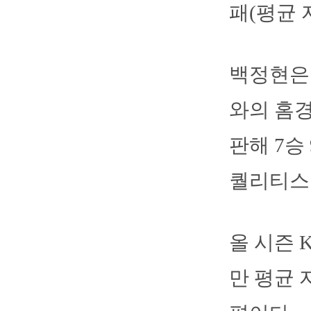
패(평균 
백정현은
와의 홈경
판해 7승
퀄리티스타
올 시즌 
만 평균 