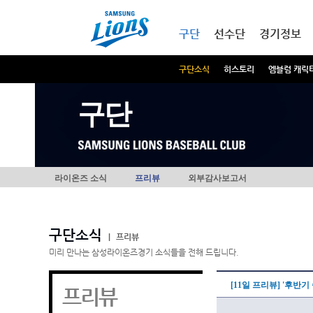
본문내용 바로가기
메인메뉴 바로가기
구단
선수단
경기정보
구단소식
히스토리
엠블럼 캐릭
구단
라이온즈 소식
프리뷰
외부감사보고서
구단소식
|
프리뷰
미리 만나는 삼성라이온즈경기 소식들을 전해 드립니다.
[11일 프리뷰] '후반기 
프리뷰