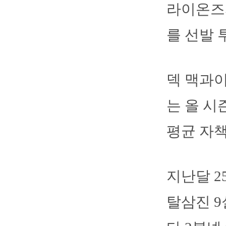
라이온즈
를 선발 
덱 맥과이
는 올 시
평균 자책점
지난달 2
탈삼진 9