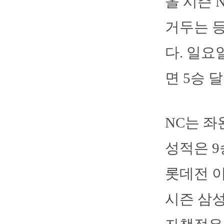
올 시즌 
거두는 등
다. 일요
면 5승 
NC는 좌
성적은 9승
롯데전 이
시즌 삼성