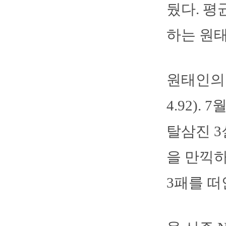
뒀다. 평
하는 원
원태인의 
4.92).
탈삼진 3
을 만끽하
3패를 떠안