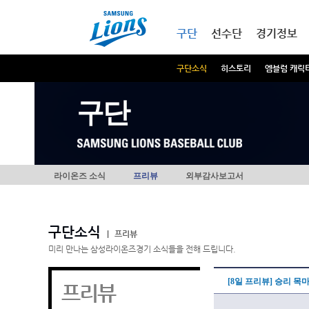
본문내용 바로가기
메인메뉴 바로가기
구단
선수단
경기정보
구단소식
히스토리
엠블럼 캐릭
구단
라이온즈 소식
프리뷰
외부감사보고서
구단소식
|
프리뷰
미리 만나는 삼성라이온즈경기 소식들을 전해 드립니다.
[8일 프리뷰] 승리 목
프리뷰