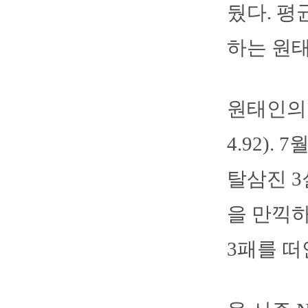
뒀다. 평
하는 원
원태인의 
4.92).
탈삼진 3
을 만끽하
3패를 떠안