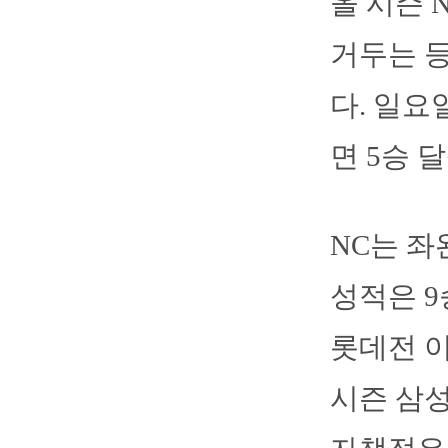
올 시즌 
거두는 등
다. 일요
면 5승 
NC는 좌
성적은 9승
롯데전 이
시즌 삼성