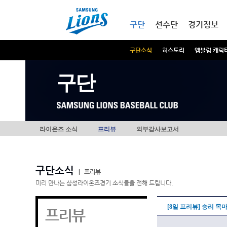
본문내용 바로가기
메인메뉴 바로가기
구단
선수단
경기정보
구단소식
히스토리
엠블럼 캐릭
구단
라이온즈 소식
프리뷰
외부감사보고서
구단소식
|
프리뷰
미리 만나는 삼성라이온즈경기 소식들을 전해 드립니다.
[8일 프리뷰] 승리 목
프리뷰