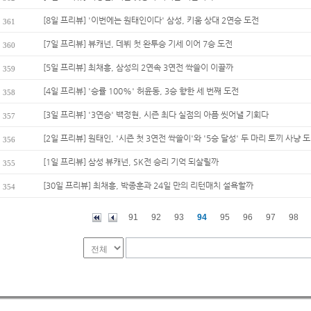
[8일 프리뷰] '이번에는 원태인이다' 삼성, 키움 상대 2연승 도전
361
[7일 프리뷰] 뷰캐넌, 데뷔 첫 완투승 기세 이어 7승 도전
360
[5일 프리뷰] 최채흥, 삼성의 2연속 3연전 싹쓸이 이끌까
359
[4일 프리뷰] '승률 100%' 허윤동, 3승 향한 세 번째 도전
358
[3일 프리뷰] '3연승' 백정현, 시즌 최다 실점의 아픔 씻어낼 기회다
357
[2일 프리뷰] 원태인, '시즌 첫 3연전 싹쓸이'와 '5승 달성' 두 마리 토끼 사냥 도.
356
[1일 프리뷰] 삼성 뷰캐넌, SK전 승리 기억 되살릴까
355
[30일 프리뷰] 최채흥, 박종훈과 24일 만의 리턴매치 설욕할까
354
91
92
93
94
95
96
97
98