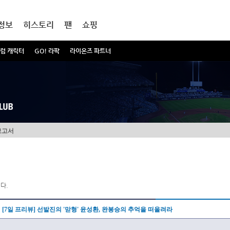
정보
히스토리
팬
쇼핑
럼 캐릭터
GO! 라팍
라이온즈 파트너
보고서
다.
[7일 프리뷰] 선발진의 '맏형' 윤성환, 완봉승의 추억을 떠올려라