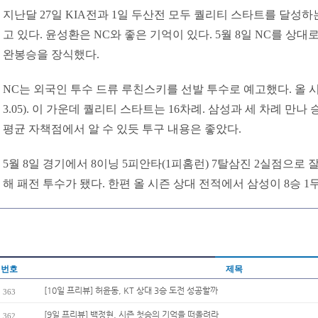
지난달 27일 KIA전과 1일 두산전 모두 퀄리티 스타트를 달성하
고 있다. 윤성환은 NC와 좋은 기억이 있다. 5월 8일 NC를 상대
완봉승을 장식했다.
NC는 외국인 투수 드류 루친스키를 선발 투수로 예고했다. 올 시
3.05). 이 가운데 퀄리티 스타트는 16차례. 삼성과 세 차례 만나 
평균 자책점에서 알 수 있듯 투구 내용은 좋았다.
5월 8일 경기에서 8이닝 5피안타(1피홈런) 7탈삼진 2실점으로
해 패전 투수가 됐다. 한편 올 시즌 상대 전적에서 삼성이 8승 1
번호
제목
[10일 프리뷰] 허윤동, KT 상대 3승 도전 성공할까
363
[9일 프리뷰] 백정현, 시즌 첫승의 기억을 떠올려라
362