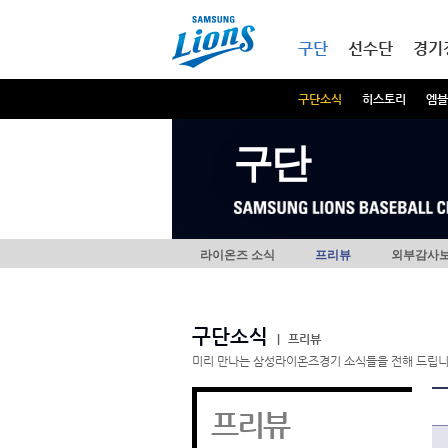
본문내용 바로가기
메인메뉴 바로가기
구단
선수단
경기
구단소식
히스토리
엠블
구단
라이온즈 소식
프리뷰
외부감사
구단소식
|
프리뷰
미리 만나는 삼성라이온즈경기 소식들을 전해 드립니
프리뷰