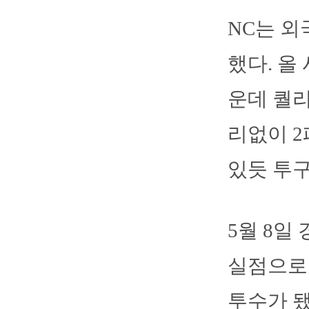
NC는 외
했다. 올 
운데 퀄리
리없이 2
있듯 투구
5월 8일
실점으로 
투수가 됐