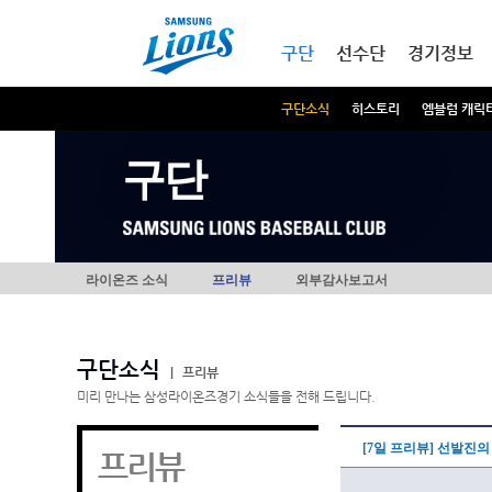
본문내용 바로가기
메인메뉴 바로가기
구단
선수단
경기정보
구단소식
히스토리
엠블럼 캐릭
구단
라이온즈 소식
프리뷰
외부감사보고서
구단소식
|
프리뷰
미리 만나는 삼성라이온즈경기 소식들을 전해 드립니다.
[7일 프리뷰] 선발진의
프리뷰