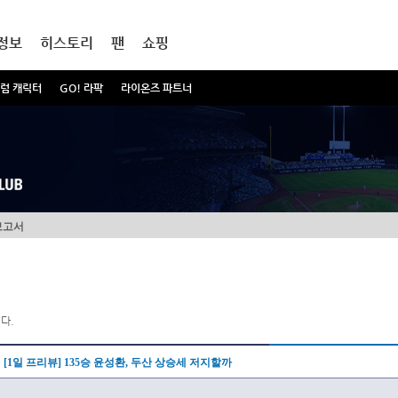
정보
히스토리
팬
쇼핑
럼 캐릭터
GO! 라팍
라이온즈 파트너
보고서
다.
[1일 프리뷰] 135승 윤성환, 두산 상승세 저지할까