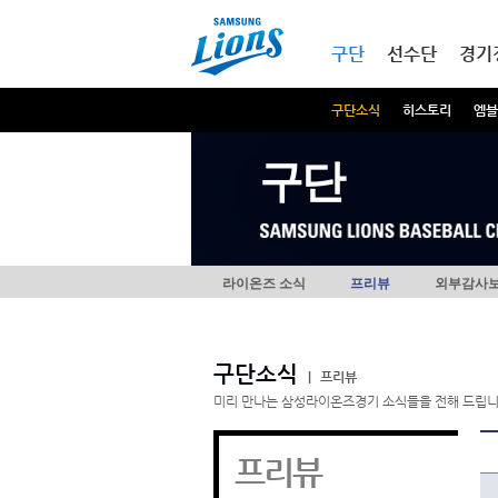
본문내용 바로가기
메인메뉴 바로가기
구단
선수단
경기
구단소식
히스토리
엠블
구단
라이온즈 소식
프리뷰
외부감사
구단소식
|
프리뷰
미리 만나는 삼성라이온즈경기 소식들을 전해 드립니
프리뷰