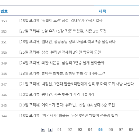
번호
제목
[28일 프리뷰] ‘싹쓸이 도전’ 삼성, 김대우가 완성시킬까
353
[27일 프리뷰] ‘5할 유지+5강 조준’ 백정현, 시즌 3승 도전
352
[26일 프리뷰] 원태인, 퐁당퐁당 행보 마침표 찍고 5승 달성하나
351
[25일 프리뷰] 삼성, 뷰캐넌 앞세워 3연전 싹쓸이 도전
350
[24일 프리뷰] 좌완 허윤동, 삼성의 3연승 날개 달아줄까
349
[23일 프리뷰] 돌아온 최채흥, 최하위 한화 상대 4승 도전
348
[21일 프리뷰] 백정현, 3연패 탈출&리턴매치 설욕 두 마리 토끼 사냥 나선다
347
[20일 프리뷰] 원태인, 시즌 첫승의 기억 떠올려라
346
[19일 프리뷰] 에이스가 뜬다! 뷰캐넌, 19일 KIA 상대 6승 도전
345
[18일 프리뷰] '아기사자' 허윤동, 두산 3연전 싹쓸이 선봉장 될까
344
91
92
93
94
95
96
97
98