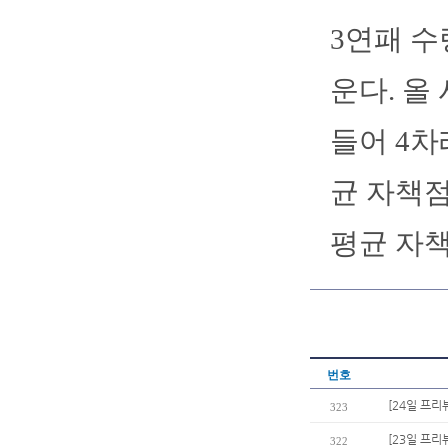
3연패 수
운다. 올 
들어 4차
균 자책점
평균 자책
번호
[24일 프리
323
[23일 프리
322