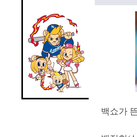
백쇼가 뜬