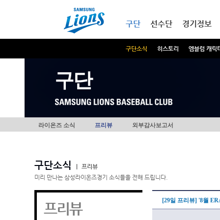
본문내용 바로가기
메인메뉴 바로가기
구단
선수단
경기정보
구단소식
히스토리
엠블럼 캐릭
구단
라이온즈 소식
프리뷰
외부감사보고서
구단소식
|
프리뷰
미리 만나는 삼성라이온즈경기 소식들을 전해 드립니다.
[29일 프리뷰] '8월 ER
프리뷰