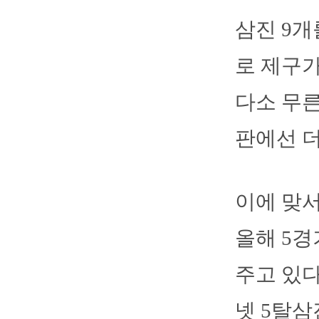
삼진 9개
로 제구가
다소 무른
판에선 더
이에 맞서
올해 5경
주고 있다
넷 5탈삼