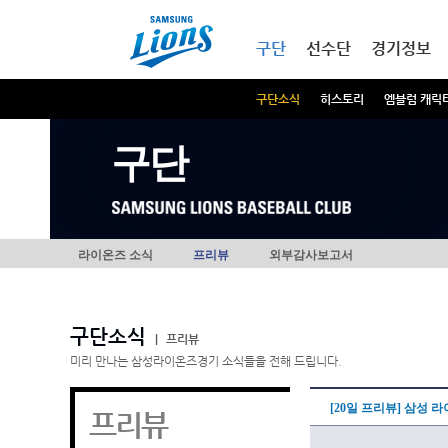
본문내용 바로가기
메인메뉴 바로가기
구단
선수단
경기정보
구단소식
히스토리
엠블럼 캐릭
구단
라이온즈 소식
프리뷰
외부감사보고서
구단소식
|
프리뷰
미리 만나는 삼성라이온즈경기 소식들을 전해 드립니다.
[20일 프리뷰] 삼성 
프리뷰