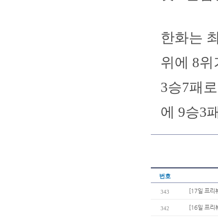
한화는 최
위에 8위
3승7패로
에 9승3
번호
[17일 프리
343
[16일 프리
342