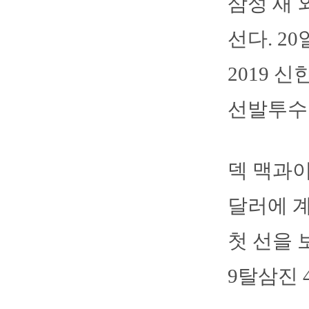
삼성 새 
선다. 
2019 
선발투수
덱 맥과이
달러에 계
첫 선을 
9탈삼진 