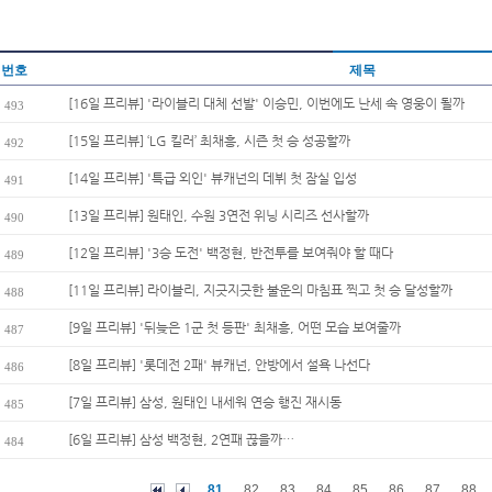
번호
제목
[16일 프리뷰] '라이블리 대체 선발' 이승민, 이번에도 난세 속 영웅이 될까
493
[15일 프리뷰] ‘LG 킬러’ 최채흥, 시즌 첫 승 성공할까
492
[14일 프리뷰] '특급 외인' 뷰캐넌의 데뷔 첫 잠실 입성
491
[13일 프리뷰] 원태인, 수원 3연전 위닝 시리즈 선사할까
490
[12일 프리뷰] '3승 도전' 백정현, 반전투를 보여줘야 할 때다
489
[11일 프리뷰] 라이블리, 지긋지긋한 불운의 마침표 찍고 첫 승 달성할까
488
[9일 프리뷰] '뒤늦은 1군 첫 등판' 최채흥, 어떤 모습 보여줄까
487
[8일 프리뷰] '롯데전 2패' 뷰캐넌, 안방에서 설욕 나선다
486
[7일 프리뷰] 삼성, 원태인 내세워 연승 행진 재시동
485
[6일 프리뷰] 삼성 백정현, 2연패 끊을까…
484
81
82
83
84
85
86
87
88