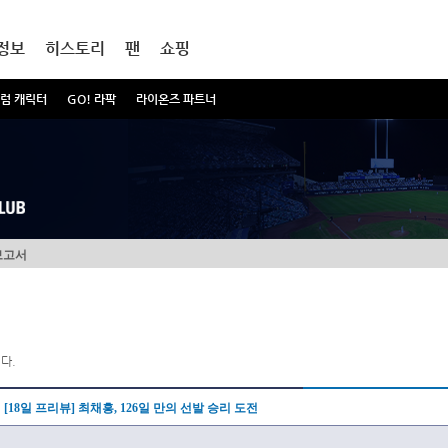
정보
히스토리
팬
쇼핑
럼 캐릭터
GO! 라팍
라이온즈 파트너
보고서
다.
[18일 프리뷰] 최채흥, 126일 만의 선발 승리 도전