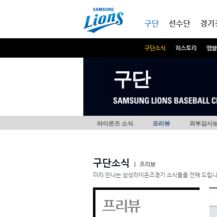
본문내용 바로가기
메인메뉴 바로가기
구단
선수단
경기
구단소식
히스토리
엠블
구단
라이온즈 소식
프리뷰
외부감사
구단소식
|
프리뷰
미리 만나는 삼성라이온즈경기 소식들을 전해 드립니
프리뷰