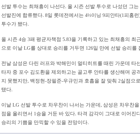
선발 투수는 최채흥이 나선다. 올 시즌 선발 투수로 나섰던 그는
선발진에 합류했다. 8일 롯데전에서는 4⅓이닝 9피안타(1피홈런
투수가 됐다.
올 시즌 4승 3패 평균자책점 5.83을 기록하고 있는 최채흥의 최근
으로 이날 LG를 상대로 승리를 거두면 126일 만에 선발 승리를 
전날 삼성은 다린 러프와 박해민이 멀티히트를 때린 가운데 타선
타자 중 포수 김도환을 제외하고는 골고루 안타를 생산해며 공격
지 못했지만, 백정현-장필준-우규민과 호흡을 잘 맞춰 2실점으
탰다.
이날 LG 선발 투수로 차우찬이 나서는 가운데, 삼성은 차우찬을 
점을 올리면서 1승을 거둔 바 있다. 타격 감각이 그대로 이어진다
승리의 기쁨을 만끽할 수 있을 전망이다.