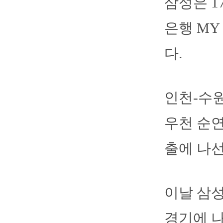
삼성은 1
은행 MY
다.
인천-수원
우천 순연
출에 나선
이날 삼성
경기에 나