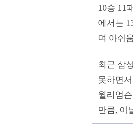
10승 1
에서는 1
며 아쉬움
최근 삼성
못하면서 
윌리엄슨(.
만큼, 이