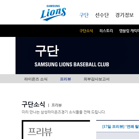
본문내용 바로가기
메인메뉴 바로가기
구단
선수단
경기정보
구단소식
히스토리
엠블럼 캐릭
구단
라이온즈 소식
프리뷰
외부감사보고서
구단소식
|
프리뷰
미리 만나는 삼성라이온즈경기 소식들을 전해 드립니다.
[17일 프리뷰] ‘연패
프리뷰