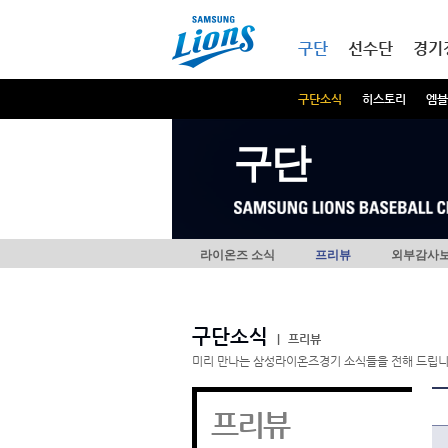
본문내용 바로가기
메인메뉴 바로가기
구단
선수단
경기
구단소식
히스토리
엠블
구단
라이온즈 소식
프리뷰
외부감사
구단소식
|
프리뷰
미리 만나는 삼성라이온즈경기 소식들을 전해 드립니
프리뷰