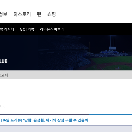
정보
히스토리
팬
쇼핑
럼 캐릭터
GO! 라팍
라이온즈 파트너
보고서
다.
[16일 프리뷰] ‘맏형’ 윤성환, 위기의 삼성 구할 수 있을까