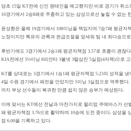
당초 15일 KT전에 신인 원태인을 예고했지만 비로 경기가 취
10경기에서 2승8패로 주춤하고 있는 삼성으로선 놓칠 수 없는 
윤성환은 올해 19경기에서 108이닝을 책임지며 7승7패 평균자책점 
노장이지만 특유의 관록과 완급조절을 앞세워 팀 내 최다승으로
후반기에도 3경기에서 2승1패 평균자책점 3.57로 흐름이 괜찮다
KIA전에선 5⅓이닝 8피안타 3볼넷 3탈삼진 5실점(4자책)으로 
KT를 상대로는 3경기에서 1승1패 평균자책점 5.23의 성적을 냈
4일 수원 경기에서 패전을 안았지만 5이닝 3실점으로 역투했다.
까지 부상 선수들이 복귀한 만큼 쉽지 않은 승부가 예상된다.
이에 맞서는 KT에선 전날과 마찬가지로 윌리엄 쿠에바스가 선발 
패 평균자책점 3.76으로 활약하며 10승에 도전 중이다. 삼성을
점 6.00을 기록하고 있다.