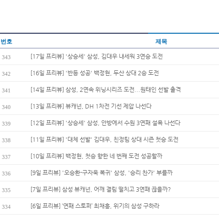
번호
제목
[17일 프리뷰] '상승세' 삼성, 김대우 내세워 3연승 도전
343
[16일 프리뷰] '반등 성공' 백정현, 두산 상대 2승 도전
342
[14일 프리뷰] 삼성, 2연속 위닝시리즈 도전...원태인 선발 출격
341
[13일 프리뷰] 뷰캐넌, DH 1차전 기선 제압 나선다
340
[12일 프리뷰] '상승세' 삼성, 안방에서 수원 3연패 설욕 나선다
339
[11일 프리뷰] '대체 선발' 김대우, 친정팀 상대 시즌 첫승 도전
338
[10일 프리뷰] 백정현, 첫승 향한 네 번째 도전 성공할까
337
[9일 프리뷰] '오승환-구자욱 복귀' 삼성, '승리 찬가' 부를까
336
[7일 프리뷰] 삼성 뷰캐넌, 어깨 결림 떨치고 3연패 끊을까?
335
[6일 프리뷰] ‘연패 스토퍼’ 최채흥, 위기의 삼성 구하라
334