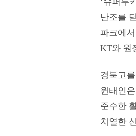
‘슈퍼루키
난조를 딛
파크에서 
KT와 
경북고를
원태인은 
준수한 활
치열한 신