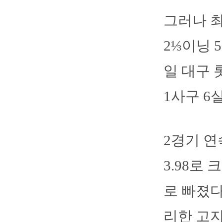
그러나 최
2⅓이닝 
일 대구 
1사구 6
2경기 연
3.98로
로 빠졌다
리한 고지