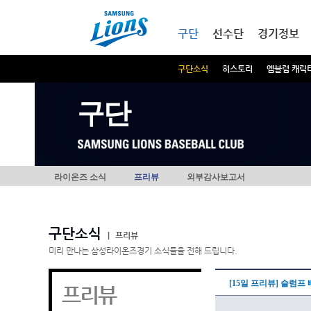
본문내용 바로가기
메인메뉴 바로가기
구단
선수단
경기정보
구단소식
히스토리
엠블럼 캐릭
구단
라이온즈 소식
프리뷰
외부감사보고서
구단소식
|
프리뷰
미리 만나는 삼성라이온즈경기 소식들을 전해 드립니다.
[15일 프리뷰] 슬럼프
프리뷰