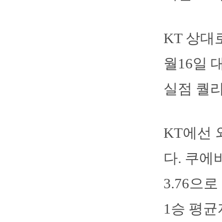
KT 상대
월16일 
실점 퀄리
KT에선
다. 쿠에
3.76으
1승 평균