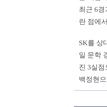
최근 6경
란 점에서
SK를 상
일 문학 
진 3실점
백정현으로