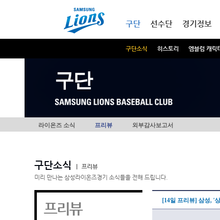
본문내용 바로가기
메인메뉴 바로가기
구단
선수단
경기정보
구단소식
히스토리
엠블럼 캐릭
구단
라이온즈 소식
프리뷰
외부감사보고서
구단소식
|
프리뷰
미리 만나는 삼성라이온즈경기 소식들을 전해 드립니다.
[14일 프리뷰] 삼성,
프리뷰