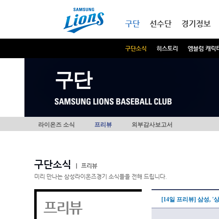
본문내용 바로가기
메인메뉴 바로가기
구단
선수단
경기정보
구단소식
히스토리
엠블럼 캐릭
구단
라이온즈 소식
프리뷰
외부감사보고서
구단소식
|
프리뷰
미리 만나는 삼성라이온즈경기 소식들을 전해 드립니다.
[14일 프리뷰] 삼성,
프리뷰