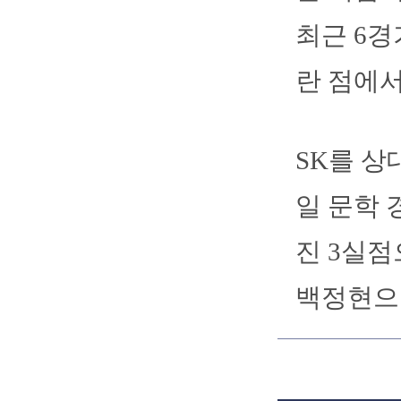
최근 6경
란 점에서
SK를 상
일 문학 
진 3실점
백정현으로