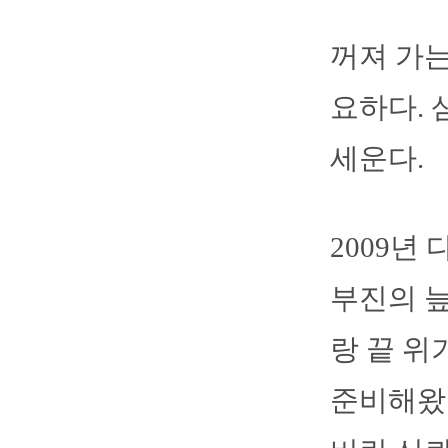
꺼져 가는
요하다. 
세운다.
2009년
부진의 늪
랑 끝 위
준비해왔다