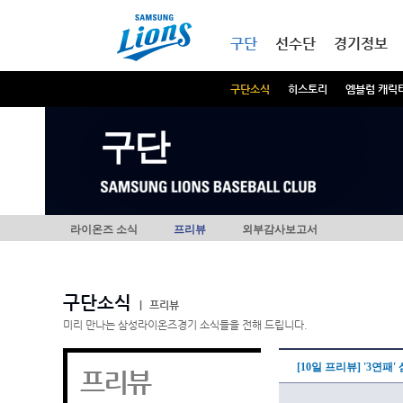
본문내용 바로가기
메인메뉴 바로가기
구단
선수단
경기정보
구단소식
히스토리
엠블럼 캐릭
구단
라이온즈 소식
프리뷰
외부감사보고서
구단소식
|
프리뷰
미리 만나는 삼성라이온즈경기 소식들을 전해 드립니다.
[10일 프리뷰] '3연
프리뷰