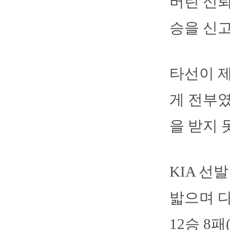
버린 신뢰
승을 신
타선이 제
게 전부였
을 받지 
KIA 선발
밟으며 다
12승 8