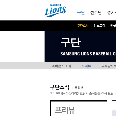
본문내용 바로가기
메인메뉴 바로가기
구단
선수단
경기
구단소식
히스토리
엠블
구단
라이온즈 소식
프리뷰
외부감사
구단소식
|
프리뷰
미리 만나는 삼성라이온즈경기 소식들을 전해 드립니
프리뷰