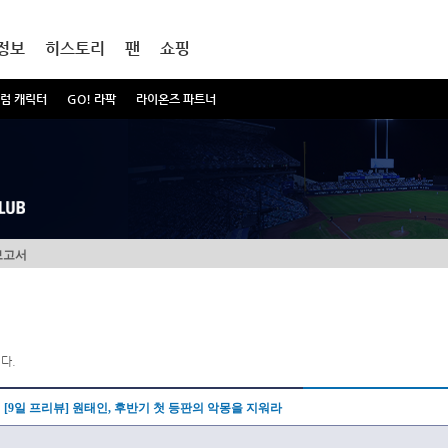
정보
히스토리
팬
쇼핑
럼 캐릭터
GO! 라팍
라이온즈 파트너
보고서
다.
[9일 프리뷰] 원태인, 후반기 첫 등판의 악몽을 지워라