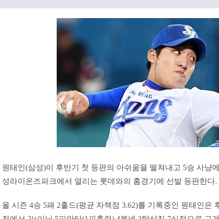
원태인(삼성)이 후반기 첫 등판의 아쉬움을 떨쳐내고 5승 사냥에
성라이온즈파크에서 열리는 롯데와의 홈경기에 선발 등판한다.
올 시즌 4승 5패 2홀드(평균 자책점 3.62)를 기록중인 원태인은
전에서 2⅓이닝 5피안타(1피홈런) 4볼넷 3탈삼진 7실점으로 고