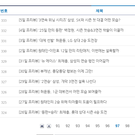
번호
제목
[5일 프리뷰] ‘3연속 위닝 시리즈’ 삼성, SK와 시즌 첫 대결 어떤 모습?
333
[4일 프리뷰] '25일 만의 등판' 백정현, 시즌 첫승&3연전 싹쓸이 이끌까
332
[3일 프리뷰] '대체 선발' 허윤동, LG 상대 2승 도전장
331
[2일 프리뷰] 원태인-이민호 12일 만의 리턴매치, 이번에는 설욕할까
330
[31일 프리뷰] '뉴 에이스' 최채흥, 삼성의 연승 행진 이어갈까
329
[30일 프리뷰] 뷰캐넌, 퐁당퐁당 행보는 이제 그만!
328
[29일 프리뷰] '2연승' 삼성, 개막 3연전 설욕 나선다
327
[28일 프리뷰] 허윤동, 1군 데뷔전서 어떤 모습 보여줄까
326
[27일 프리뷰] 원태인의 2승 위해 타자들의 도움이 필요하다
325
[26일 프리뷰] '등판=승리' 최채흥, 롯데 상대 시즌 4승 도전
324
91
92
93
94
95
96
97
98