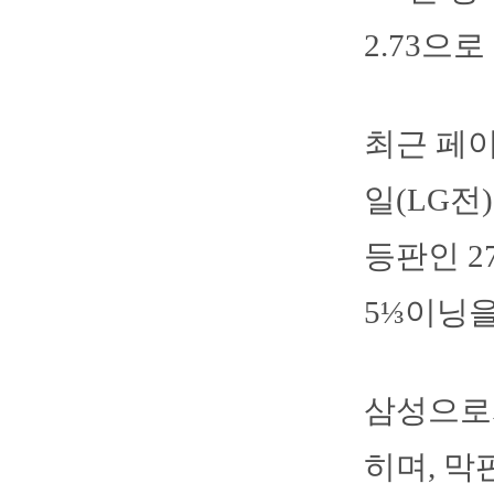
2.73으
최근 페이
일(LG전
등판인 2
5⅓이닝을
삼성으로서
히며, 막