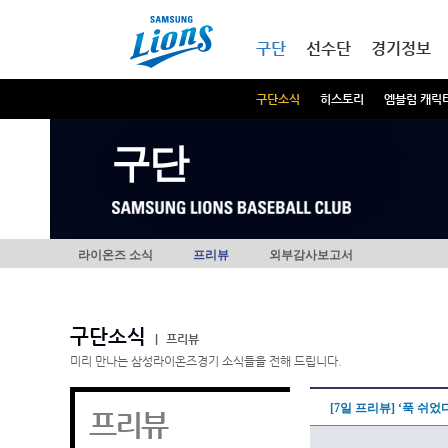
본문내용 바로가기
메인메뉴 바로가기
구단
선수단
경기정보
구단소식
히스토리
엠블럼 캐릭
구단
라이온즈 소식
프리뷰
외부감사보고서
구단소식
|
프리뷰
미리 만나는 삼성라이온즈경기 소식들을 전해 드립니다.
[7일 프리뷰] ‘푹 쉬었
프리뷰