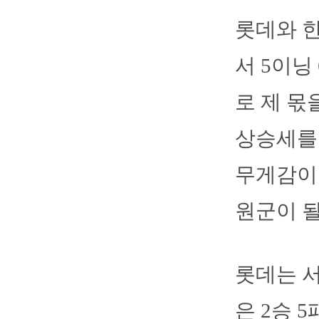
롯데와 한
서 5이닝
로 제 몫
상승세를 
무게감이 
원군이 될
롯데는 서
은 2승 5