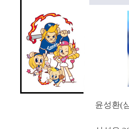
윤성환(삼