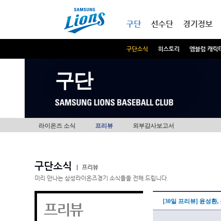
본문내용 바로가기
메인메뉴 바로가기
구단
선수단
경기정보
구단소식
히스토리
엠블럼 캐릭
구단
라이온즈 소식
프리뷰
외부감사보고서
구단소식
|
프리뷰
미리 만나는 삼성라이온즈경기 소식들을 전해 드립니다.
[30일 프리뷰] 윤성환
프리뷰