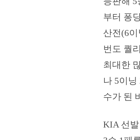
등판해 5
부터 퐁당
산전(6이
번도 퀄
최대한 많
나 5이닝
수가 된 
KIA 선