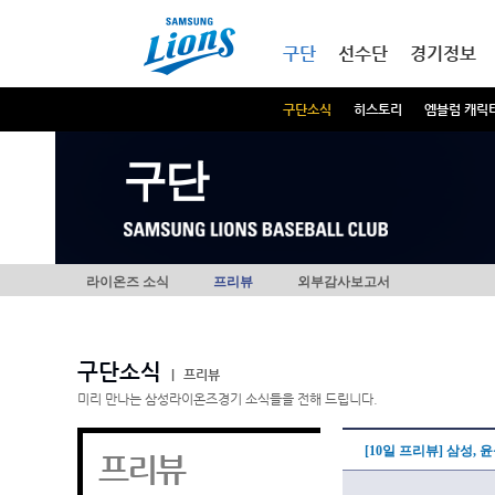
본문내용 바로가기
메인메뉴 바로가기
구단
선수단
경기정보
구단소식
히스토리
엠블럼 캐릭
구단
라이온즈 소식
프리뷰
외부감사보고서
구단소식
|
프리뷰
미리 만나는 삼성라이온즈경기 소식들을 전해 드립니다.
[10일 프리뷰] 삼성,
프리뷰