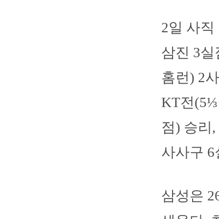
2일 사직
삼진 3실
홈런) 2
KT전(5
점) 승리,
사사구 6
삼성은 2