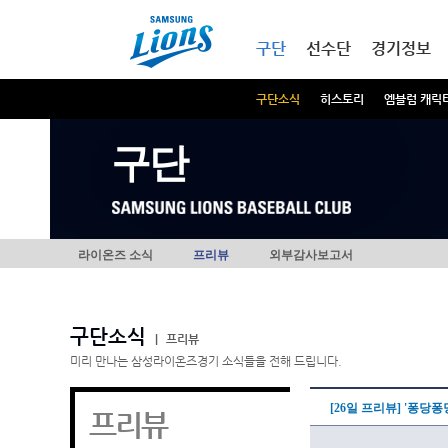
본문내용 바로가기
메인메뉴 바로가기
구단
선수단
경기정보
구단소식
히스토리
엠블럼 캐릭
구단
라이온즈 소식
프리뷰
외부감사보고서
구단소식
|
프리뷰
미리 만나는 삼성라이온즈경기 소식들을 전해 드립니다.
[26일 프리뷰] '퐁당
프리뷰