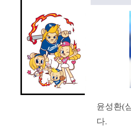
윤성환(삼
다.