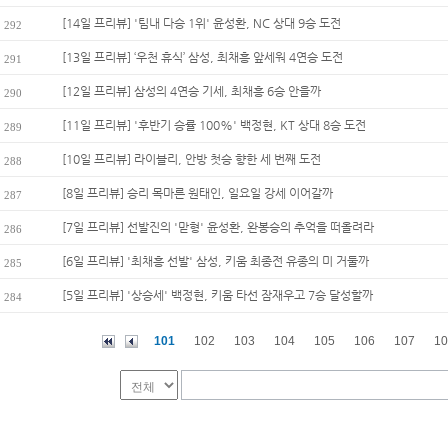
[14일 프리뷰] '팀내 다승 1위' 윤성환, NC 상대 9승 도전
292
[13일 프리뷰] ‘우천 휴식’ 삼성, 최채흥 앞세워 4연승 도전
291
[12일 프리뷰] 삼성의 4연승 기세, 최채흥 6승 안을까
290
[11일 프리뷰] '후반기 승률 100%' 백정현, KT 상대 8승 도전
289
[10일 프리뷰] 라이블리, 안방 첫승 향한 세 번째 도전
288
[8일 프리뷰] 승리 목마른 원태인, 일요일 강세 이어갈까
287
[7일 프리뷰] 선발진의 '맏형' 윤성환, 완봉승의 추억을 떠올려라
286
[6일 프리뷰] '최채흥 선발' 삼성, 키움 최종전 유종의 미 거둘까
285
[5일 프리뷰] '상승세' 백정현, 키움 타선 잠재우고 7승 달성할까
284
101
102
103
104
105
106
107
10