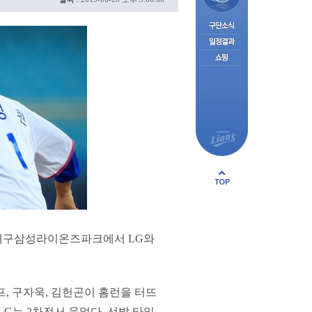
 대구삼성라이온즈파크에서 LG와
러프, 구자욱, 김헌곤이 홈런을 터뜨
G는 2차전서 웃었다. 선발 타일