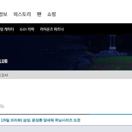
정보
히스토리
팬
쇼핑
럼 캐릭터
GO! 라팍
라이온즈 파트너
보고서
다.
[20일 프리뷰] 삼성, 윤성환 앞세워 위닝시리즈 도전