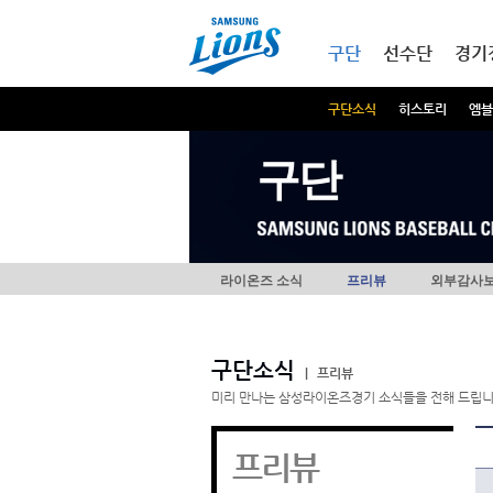
본문내용 바로가기
메인메뉴 바로가기
구단
선수단
경기
구단소식
히스토리
엠블
구단
라이온즈 소식
프리뷰
외부감사
구단소식
|
프리뷰
미리 만나는 삼성라이온즈경기 소식들을 전해 드립니
프리뷰