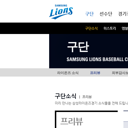
본문내용 바로가기
메인메뉴 바로가기
구단
선수단
경기
구단소식
히스토리
엠블
구단
라이온즈 소식
프리뷰
외부감사
구단소식
|
프리뷰
미리 만나는 삼성라이온즈경기 소식들을 전해 드립니
프리뷰