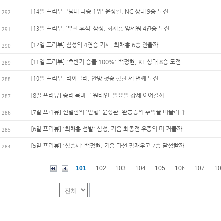
[14일 프리뷰] '팀내 다승 1위' 윤성환, NC 상대 9승 도전
292
[13일 프리뷰] ‘우천 휴식’ 삼성, 최채흥 앞세워 4연승 도전
291
[12일 프리뷰] 삼성의 4연승 기세, 최채흥 6승 안을까
290
[11일 프리뷰] '후반기 승률 100%' 백정현, KT 상대 8승 도전
289
[10일 프리뷰] 라이블리, 안방 첫승 향한 세 번째 도전
288
[8일 프리뷰] 승리 목마른 원태인, 일요일 강세 이어갈까
287
[7일 프리뷰] 선발진의 '맏형' 윤성환, 완봉승의 추억을 떠올려라
286
[6일 프리뷰] '최채흥 선발' 삼성, 키움 최종전 유종의 미 거둘까
285
[5일 프리뷰] '상승세' 백정현, 키움 타선 잠재우고 7승 달성할까
284
101
102
103
104
105
106
107
10