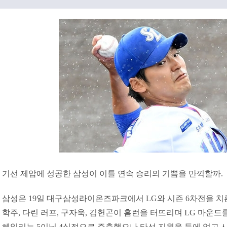
기선 제압에 성공한 삼성이 이틀 연속 승리의 기쁨을 만끽할까.
삼성은 19일 대구삼성라이온즈파크에서 LG와 시즌 6차전을 치른다.
학주, 다린 러프, 구자욱, 김헌곤이 홈런을 터뜨리며 LG 마운드
헤일리는 5이닝 4실점으로 주춤했으나 타선 지원을 등에 업고 시