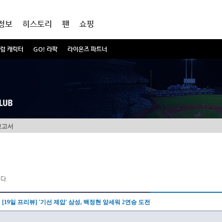
정보
히스토리
팬
쇼핑
럼 캐릭터
GO! 라팍
라이온즈 파트너
보고서
다.
[19일 프리뷰] '기선 제압' 삼성, 백정현 앞세워 2연승 도전