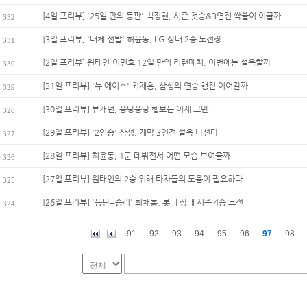
[4일 프리뷰] '25일 만의 등판' 백정현, 시즌 첫승&3연전 싹쓸이 이끌까
332
[3일 프리뷰] '대체 선발' 허윤동, LG 상대 2승 도전장
331
[2일 프리뷰] 원태인-이민호 12일 만의 리턴매치, 이번에는 설욕할까
330
[31일 프리뷰] '뉴 에이스' 최채흥, 삼성의 연승 행진 이어갈까
329
[30일 프리뷰] 뷰캐넌, 퐁당퐁당 행보는 이제 그만!
328
[29일 프리뷰] '2연승' 삼성, 개막 3연전 설욕 나선다
327
[28일 프리뷰] 허윤동, 1군 데뷔전서 어떤 모습 보여줄까
326
[27일 프리뷰] 원태인의 2승 위해 타자들의 도움이 필요하다
325
[26일 프리뷰] '등판=승리' 최채흥, 롯데 상대 시즌 4승 도전
324
91
92
93
94
95
96
97
98