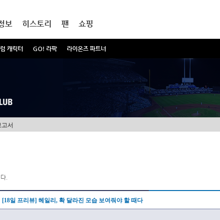
정보
히스토리
팬
쇼핑
럼 캐릭터
GO! 라팍
라이온즈 파트너
보고서
다.
[18일 프리뷰] 헤일리, 확 달라진 모습 보여줘야 할 때다