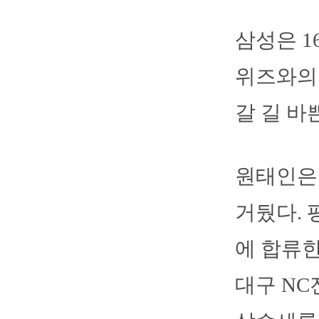
삼성은 
위즈와의
갈 길 바
원태인은 
거뒀다. 
에 합류한
대구 NC