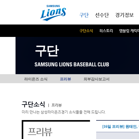
본문내용 바로가기
메인메뉴 바로가기
구단
선수단
경기정보
구단소식
히스토리
엠블럼 캐릭
구단
라이온즈 소식
프리뷰
외부감사보고서
구단소식
|
프리뷰
미리 만나는 삼성라이온즈경기 소식들을 전해 드립니다.
[16일 프리뷰] 원태인
프리뷰