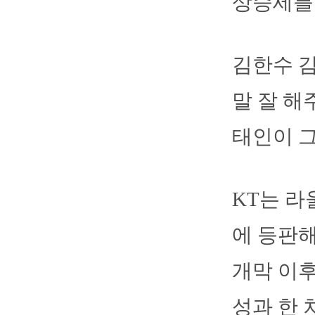
상승세를 
김한수 감
말 잘 해
태인이 그
KT는 라
에 등판해
개막 이후
성과 한 