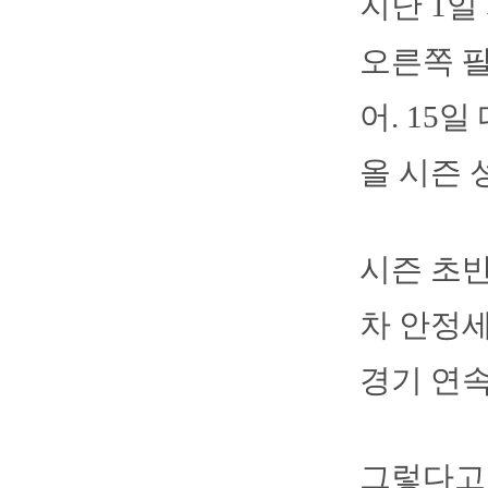
지난 1
오른쪽 
어. 15
올 시즌 성
시즌 초
차 안정세
경기 연속
그렇다고 