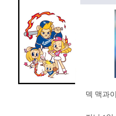
덱 맥과이