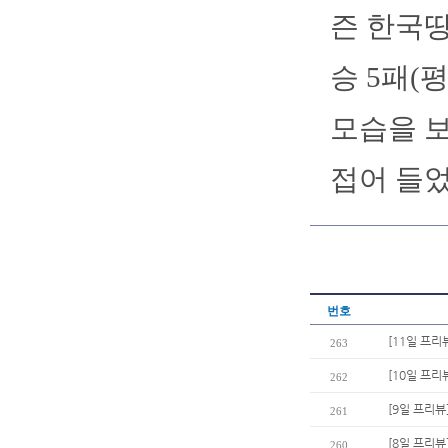
즌 한국땅
승 5패(
모습을 
접어 들었
번호
[11일 프리
263
[10일 프리
262
[9일 프리뷰
261
[8일 프리뷰
260