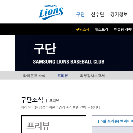
본문내용 바로가기
메인메뉴 바로가기
구단
선수단
경기정보
구단소식
히스토리
엠블럼 캐릭
구단
라이온즈 소식
프리뷰
외부감사보고서
구단소식
|
프리뷰
미리 만나는 삼성라이온즈경기 소식들을 전해 드립니다.
[15일 프리뷰] 맥과
프리뷰