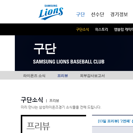
본문내용 바로가기
메인메뉴 바로가기
구단
선수단
경기정보
구단소식
히스토리
엠블럼 캐릭
구단
라이온즈 소식
프리뷰
외부감사보고서
구단소식
|
프리뷰
미리 만나는 삼성라이온즈경기 소식들을 전해 드립니다.
[13일 프리뷰] '2연패
프리뷰