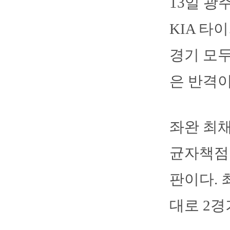
13일 
KIA 타
경기 모두
은 반격이
좌완 최채
균자책점 
판이다. 
대로 2경