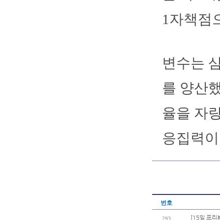
1자책점
변수는 삼
를 양산했
율을 자
응집력이
번호
[15일 프리
293